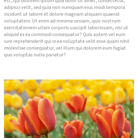
est, qui dolorem ipsum quia dolor sit amet, consectetur,
adipisci velit, sed quia non numquam eius modi tempora
incidunt ut labore et dolore magnam aliquam quaerat
voluptatem. Ut enim ad minima veniam, quis nostrum
exercitationem ullam corporis suscipit laboriosam, nisi ut
aliquid ex ea commodi consequatur? Quis autem vel eum
iure reprehenderit qui in ea voluptate velit esse quam nihil
molestiae consequatur, vel illum qui dolorem eum fugiat
quo voluptas nulla pariatur?