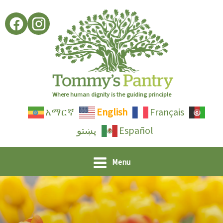
Skip
to
content
Where human dignity is the guiding principle
አማርኛ
English
Français
پښتو
Español
Menu